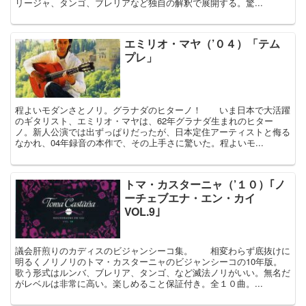
リージャ、タンゴ、ブレリアなど独自の解釈で展開する。驚...
エミリオ・マヤ（’０４）「テム
プレ」
程よいモダンさとノリ。グラナダのヒターノ！ いま日本で大活躍
のギタリスト、エミリオ・マヤは、62年グラナダ生まれのヒター
ノ。新人公演では出ずっぱりだったが、日本定住アーティストと侮る
なかれ、04年録音の本作で、その上手さに驚いた。程よいモ...
トマ・カスターニャ（’１０）｢ノ
ーチェブエナ・エン・カイ
VOL.9｣
議会肝煎りのカディスのビジャンシーコ集。 相変わらず底抜けに
明るくノリノリのトマ・カスターニャのビジャンシーコの10年版。
歌う形式はルンバ、ブレリア、タンゴ、など滅法ノリがいい。無名だ
がレベルは非常に高い。楽しめること保証付き。全１０曲。...