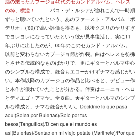
脂の乗ったカプージョ40代のセカンドアルバム。ヘレス
の粋、横溢！
パコ・デ・ルシアが惚れこんで一時期
ずっと聴いていたという、あのファースト・アルバム「ポ
デリオ」(’89)で高い評価を得るも、以後クスリのヤリすぎ
でヨレヨレになっていたという彼が見事復活し、実に11
年ぶりに出したのが、00年のこのセカンド・アルバム。
以前と変わらないカプージョ節が炸裂。曲はヘレスを彷彿
とさせる伝統的なものばかりで、更にギターとパルマ中心
のシンプルな構成で、録音もエコーかけずナマな感じがい
い。本作以降のカプージョの作品と比べると、デビュー作
と本作が優れていたことが分かる。伴奏はニーニョ・ヘロ
とディエゴ・アマヤ。全８曲。★ギターとパルマのシンプ
ルな構成と、ナマな録音がいい。Decidme lo que pasa
aqui(Solea por Bulerias)/Solo por tus
besos(Tanguillos)/Dicen que el mundo es
asi(Bulerias)/Sentao en mi viejo petate (Martinete)/Por que