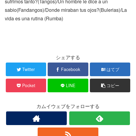
sufrimos tanto?(Tangos)/Un hombre le dice a un
sabio(Fandangos)/Donde miraban tus ojos?(Bulerias)/La
vida es una rutina (Rumba)
シェアする
Twitter
Facebook
はてブ
Pocket
LINE
コピー
カムイウェブをフォローする