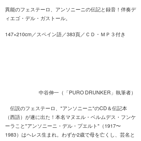
異能のフェステーロ、アンソニーニの伝記と録音！伴奏デ
ィエゴ・デル・ガストール。
147×210cm／スペイン語／383頁／ＣＤ・ＭＰ３付き
中谷伸一（「PURO DRUNKER」執筆者）
伝説のフェステーロ、"アンソニーニ"のCD＆伝記本
（西語）が遂に出た！本名マヌエル・ベルムデス・フンケ
ーラこと"アンソニーニ・デル・プエルト"（1917〜
1983）はヘレス生まれ。わずか2歳で母を亡くし、芸名と