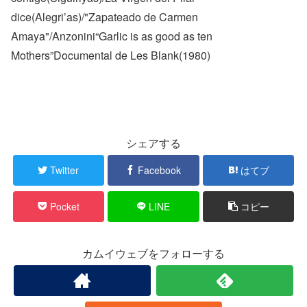
dice(Alegri’as)/"Zapateado de Carmen
Amaya"/Anzonini“Garlic is as good as ten
Mothers”Documental de Les Blank(1980)
シェアする
Twitter
Facebook
はてブ
Pocket
LINE
コピー
カムイウェブをフォローする