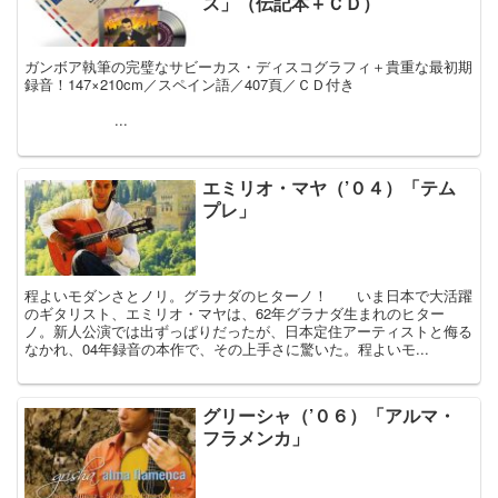
ス」（伝記本＋ＣＤ）
ガンボア執筆の完璧なサビーカス・ディスコグラフィ＋貴重な最初期
録音！147×210cm／スペイン語／407頁／ＣＤ付き
...
エミリオ・マヤ（’０４）「テム
プレ」
程よいモダンさとノリ。グラナダのヒターノ！ いま日本で大活躍
のギタリスト、エミリオ・マヤは、62年グラナダ生まれのヒター
ノ。新人公演では出ずっぱりだったが、日本定住アーティストと侮る
なかれ、04年録音の本作で、その上手さに驚いた。程よいモ...
グリーシャ（’０６）「アルマ・
フラメンカ」