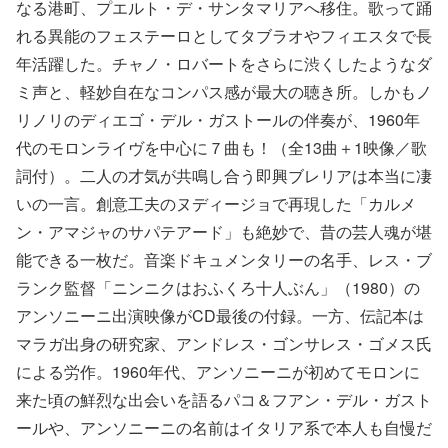
なる港町、プエルト・デ・サンタマリアへ移住。歌って踊
れる異能のフェステーロとしてタブラオやフィエスタで長
年活躍した。チャノ・ロバートをさらに渋くしたようなダ
ミ声と、軽妙自在なコンパス感が最大の聴き所。しかもノ
リノリのディエゴ・デル・ガストールの伴奏が、1960年
代のモロンライヴを中心に７曲も！（全13曲＋1映像／歌
詞付）。二人の才気が共鳴し合う即興ブレリアは本当に凄
いの一言。創意工夫のヌディージョで再現した「カルメ
ン・アマジャのサパテアード」も絶妙で、昔の芸人魂が堪
能できる一枚だ。音楽ドキュメンタリーの名手、レス・ブ
ランク監督「ニンニクはおふくろ十人ぶん」（1980）の
アンソニーニ出演映像がCD最後の付録。一方、伝記本は
マラガ出身の研究家、アンドレス・ゴンサレス・ゴメス氏
による労作。1960年代、アンソニーニが初めてモロンに
来た頃の鮮烈な出会いを語るパコ＆フアン・デル・ガスト
ールや、アンソニーニの名前はイタリア系で本人も自慢だ