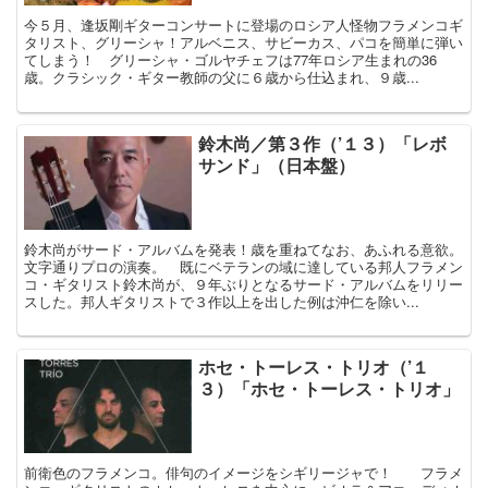
今５月、逢坂剛ギターコンサートに登場のロシア人怪物フラメンコギ
タリスト、グリーシャ！アルベニス、サビーカス、パコを簡単に弾い
てしまう！ グリーシャ・ゴルヤチェフは77年ロシア生まれの36
歳。クラシック・ギター教師の父に６歳から仕込まれ、９歳...
鈴木尚／第３作（’１３）「レボ
サンド」（日本盤）
鈴木尚がサード・アルバムを発表！歳を重ねてなお、あふれる意欲。
文字通りプロの演奏。 既にベテランの域に達している邦人フラメン
コ・ギタリスト鈴木尚が、９年ぶりとなるサード・アルバムをリリー
スした。邦人ギタリストで３作以上を出した例は沖仁を除い...
ホセ・トーレス・トリオ（’１
３）「ホセ・トーレス・トリオ」
前衛色のフラメンコ。俳句のイメージをシギリージャで！ フラメ